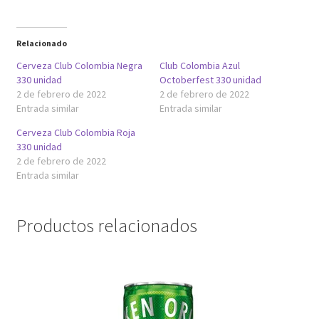
r
r
e
e
e
e
n
n
u
u
Relacionado
n
n
a
a
v
v
Cerveza Club Colombia Negra
Club Colombia Azul
e
e
n
n
330 unidad
Octoberfest 330 unidad
t
t
2 de febrero de 2022
2 de febrero de 2022
a
a
n
n
Entrada similar
Entrada similar
a
a
n
n
u
u
Cerveza Club Colombia Roja
e
e
330 unidad
v
v
a
a
2 de febrero de 2022
)
)
Entrada similar
Productos relacionados