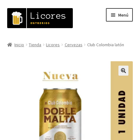
Ir
Ir
Menú
a
al
la
contenido
navegación
Inicio
Inicio
Tienda
Licores
Cervezas
Club Colombia latón
Expandi
Tienda
el
menú
Carrito
hijo
🔍
Mi cuenta