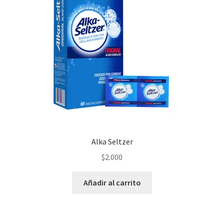
el
menú
Snacks
hijo
Carrito
Mi cuenta
Alka Seltzer
$
2.000
Añadir al carrito