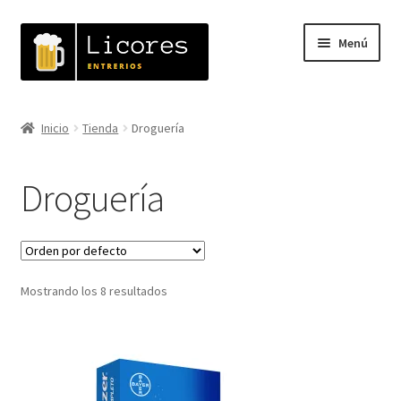
Ir
Ir
Menú
a
al
la
contenido
navegación
Inicio
Inicio
Tienda
Droguería
Expandi
Tienda
el
Droguería
menú
Bebidas
hijo
Cigarrillos
Mostrando los 8 resultados
Droguería
Energizantes
Expandi
Licores