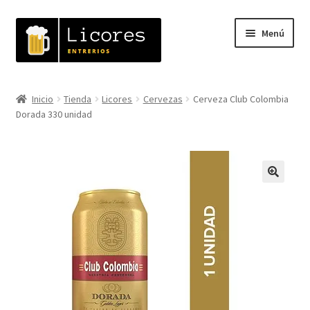
Ir
Ir
Menú
a
al
la
contenido
navegación
Inicio
Inicio
Tienda
Licores
Cervezas
Cerveza Club Colombia
Expandi
Dorada 330 unidad
Tienda
el
menú
Carrito
hijo
Mi cuenta
🔍