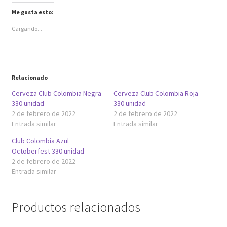
p
o
p
k
Me gusta esto:
(
(
S
S
Cargando...
e
e
a
a
b
b
r
r
e
e
e
e
n
n
u
u
Relacionado
n
n
a
a
v
v
Cerveza Club Colombia Negra
Cerveza Club Colombia Roja
e
e
n
n
330 unidad
330 unidad
t
t
2 de febrero de 2022
2 de febrero de 2022
a
a
n
n
Entrada similar
Entrada similar
a
a
n
n
u
u
Club Colombia Azul
e
e
Octoberfest 330 unidad
v
v
a
a
2 de febrero de 2022
)
)
Entrada similar
Productos relacionados