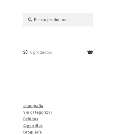
Buscar
Buscar
por:
$
0
0 productos
champaña
Sin categorizar
Bebidas
Cigarrillos
Droguería