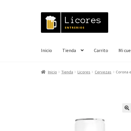
Ir
Ir
a
al
la
contenido
navegación
Inicio
Tienda
Carrito
Mi cu
Inicio
Tienda
Licores
Cervezas
Corona e
🔍