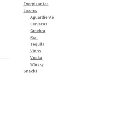
Energizantes
Licores
Aguardiente
Cervezas
Ginebra
Ron
Tequila
Vinos
Vodka
Whisky
Snacks