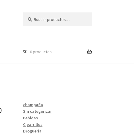
Buscar
Buscar
por:
$
0
0 productos
o
champaña
Sin categorizar
Bebidas
Cigarrillos
Droguería