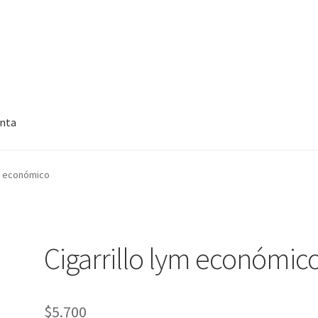
enta
ym económico
Cigarrillo lym económic
$
5.700