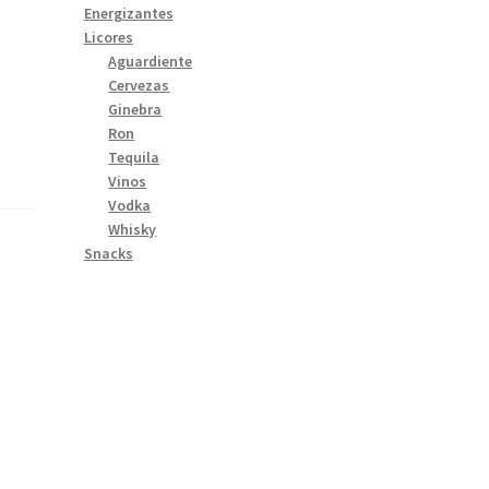
Energizantes
Licores
Aguardiente
Cervezas
Ginebra
Ron
Tequila
Vinos
Vodka
Whisky
Snacks