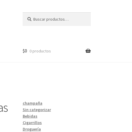
Buscar
Buscar
por:
$
0
0 productos
as
champaña
Sin categorizar
Bebidas
Cigarrillos
Droguería