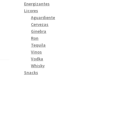
Energizantes
Licores
Aguardiente
Cervezas
Ginebra
Ron
Tequila
Vinos
Vodka
Whisky
Snacks