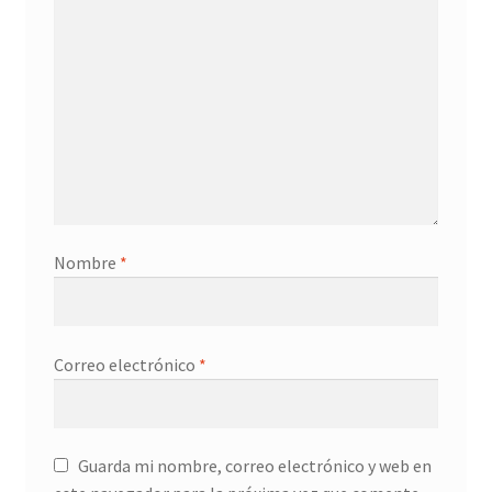
t
t
a
a
n
n
a
a
n
n
u
u
e
e
v
v
a
a
)
)
Nombre
*
Correo electrónico
*
Guarda mi nombre, correo electrónico y web en