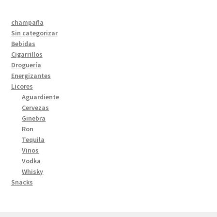
champaña
Sin categorizar
Bebidas
Cigarrillos
Droguería
Energizantes
Licores
Aguardiente
Cervezas
Ginebra
Ron
Tequila
Vinos
Vodka
Whisky
Snacks