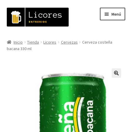
Ir
Ir
Menú
a
al
la
contenido
navegación
Inicio
Inicio
Tienda
Licores
Cervezas
Cerveza costeña
Expandi
bacana 330 ml
Tienda
el
menú
Carrito
hijo
Mi cuenta
🔍