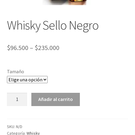
Whisky Sello Negro
$
96.500
–
$
235.000
Tamaño
Whisky
Añadir al carrito
Sello
Negro
cantidad
SKU:
N/D
Categoría:
Whisky