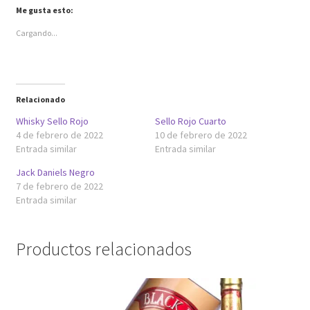
a
a
Me gusta esto:
b
b
r
r
e
e
Cargando...
e
e
n
n
u
u
n
n
a
a
v
v
e
e
n
n
Relacionado
t
t
a
a
n
n
Whisky Sello Rojo
Sello Rojo Cuarto
a
a
4 de febrero de 2022
10 de febrero de 2022
n
n
u
u
Entrada similar
Entrada similar
e
e
v
v
a
a
Jack Daniels Negro
)
)
7 de febrero de 2022
Entrada similar
Productos relacionados