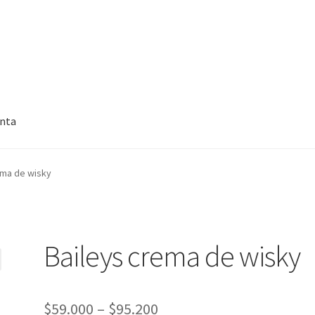
enta
ema de wisky
Baileys crema de wisky
$
59.000
–
$
95.200