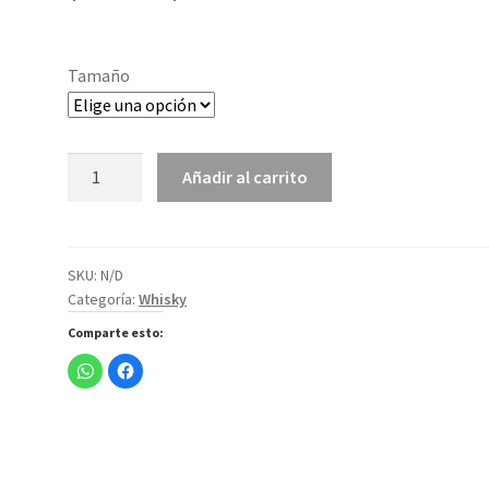
Tamaño
Baileys
Añadir al carrito
crema
de
wisky
cantidad
SKU:
N/D
Categoría:
Whisky
Comparte esto:
H
H
a
a
z
z
c
c
l
l
i
i
c
c
p
p
a
a
r
r