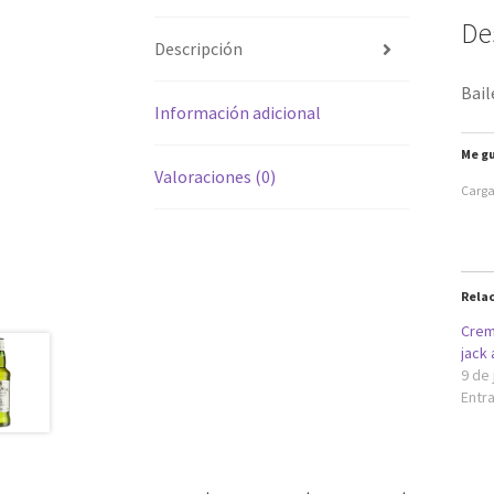
De
Descripción
Bail
Información adicional
Me gu
Valoraciones (0)
Carga
Rela
Crem
jack 
9 de 
Entra