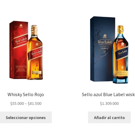
n
n
a
a
n
n
u
u
e
e
v
v
a
a
)
)
Whisky Sello Rojo
Sello azul Blue Label wisk
$
55.000
–
$
81.500
$
1.309.000
Seleccionar opciones
Añadir al carrito