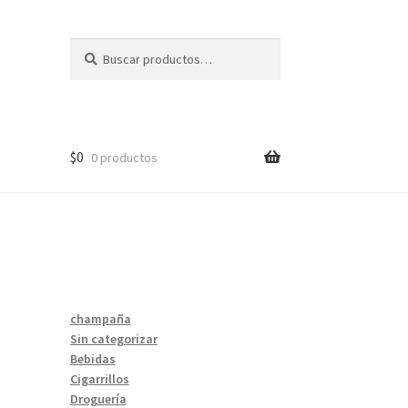
Buscar
Buscar
por:
$
0
0 productos
champaña
Sin categorizar
Bebidas
Cigarrillos
Droguería