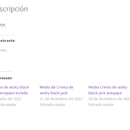
a
a
c
c
scripción
o
o
m
m
p
p
a
a
r
r
eys
t
t
i
i
r
r
e
e
sta esto:
n
n
W
F
h
a
ndo...
a
c
t
e
s
b
A
o
p
o
p
k
(
(
S
S
cionado
e
e
a
a
b
b
a de wisky black
Media de Crema de
Media Crema de wisky
r
r
arequipe botella
wisky black jack
black jack arequipe
e
e
e
e
julio de 2022
11 de diciembre de 2022
20 de diciembre de 202
n
n
u
u
da similar
Entrada similar
Entrada similar
n
n
a
a
v
v
e
e
n
n
t
t
a
a