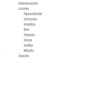
Energizantes
Licores
Aguardiente
Cervezas
Ginebra
Ron
Tequila
Vinos
Vodka
Whisky
Snacks