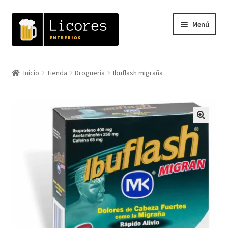
Ir
Ir
Menú
a
al
la
contenido
navegación
Inicio
Inicio
Tienda
Droguería
Ibuflash migraña
Expandi
Tienda
el
menú
Carrito
hijo
🔍
Mi cuenta