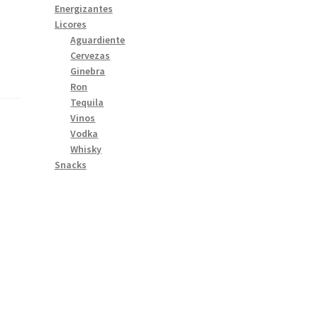
Energizantes
Licores
Aguardiente
Cervezas
Ginebra
Ron
Tequila
Vinos
Vodka
Whisky
Snacks