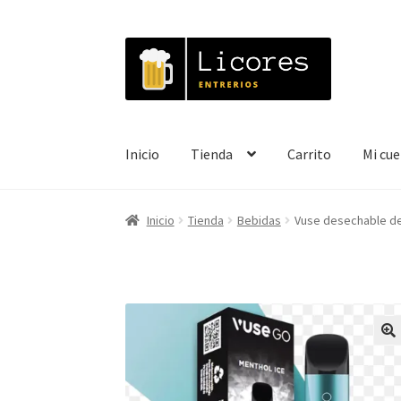
Ir
Ir
a
al
la
contenido
navegación
Inicio
Tienda
Carrito
Mi cu
Inicio
Tienda
Bebidas
Vuse desechable de
🔍