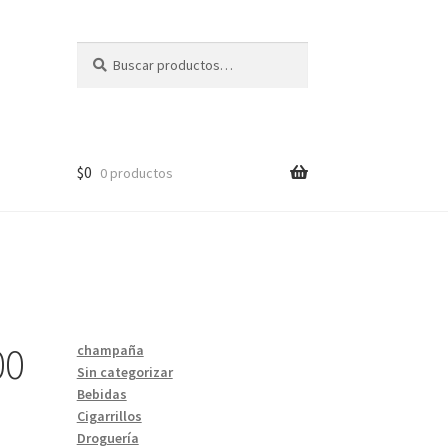
Buscar
Buscar
por:
$
0
0 productos
00
champaña
Sin categorizar
Bebidas
Cigarrillos
Droguería